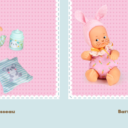
usseau
Bar