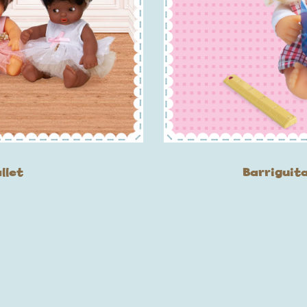
llet
Barriguit