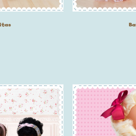
itas
Ba